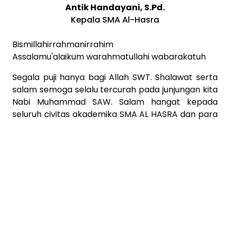
Antik Handayani, S.Pd.
Kepala SMA Al-Hasra
Bismillahirrahmanirrahim
Assalamu'alaikum warahmatullahi wabarakatuh
Segala puji hanya bagi Allah SWT. Shalawat serta
salam semoga selalu tercurah pada junjungan kita
Nabi Muhammad SAW. Salam hangat kepada
seluruh civitas akademika SMA AL HASRA dan para
pengunjung website ini. SMA Al Hasra merupakan
sebuah lembaga pendidikan yang terus berupaya
membentuk karakter siswa menjadi lebih baik .
SMA AL HASRA adalah rumah kedua bagi kita
semua. Di sini, kita belajar, tumbuh, dan
berkembang bersama. Melalui website ini, kami
ingin mengajak seluruh warga sekolah untuk terus
berinovasi dan berkarya.