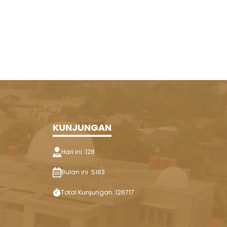
KUNJUNGAN
Hari ini :
128
Bulan ini :
5163
Total Kunjungan :
126717