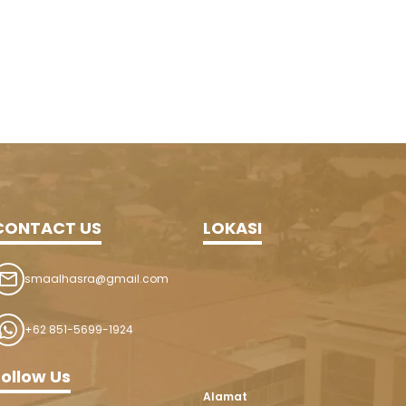
CONTACT US
LOKASI
smaalhasra@gmail.com
+62 851-5699-1924
Follow Us
Alamat